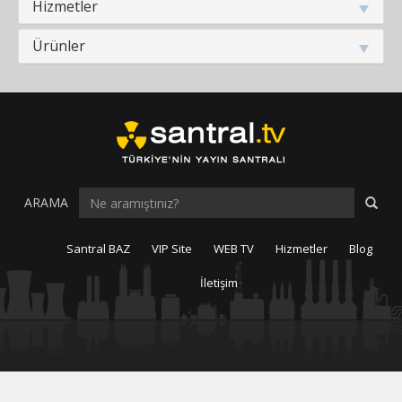
Hizmetler
Ürünler
Site
ARAMA
içi
arama
Santral BAZ
VIP Site
WEB TV
Hizmetler
Blog
İletişim