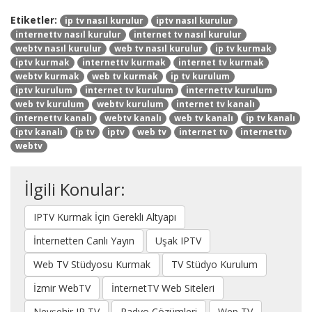
Etiketler:
ip tv nasıl kurulur
iptv nasıl kurulur
internettv nasıl kurulur
internet tv nasıl kurulur
webtv nasıl kurulur
web tv nasıl kurulur
ip tv kurmak
iptv kurmak
internettv kurmak
internet tv kurmak
webtv kurmak
web tv kurmak
ip tv kurulum
iptv kurulum
internet tv kurulum
internettv kurulum
web tv kurulum
webtv kurulum
internet tv kanalı
internettv kanalı
webtv kanalı
web tv kanalı
ip tv kanalı
iptv kanalı
ip tv
iptv
web tv
internet tv
internettv
webtv
İlgili Konular:
IPTV Kurmak İçin Gerekli Altyapı
İnternetten Canlı Yayın
Uşak IPTV
Web TV Stüdyosu Kurmak
TV Stüdyo Kurulum
İzmir WebTV
İnternetTV Web Siteleri
Nevşehir IP TV
Radyo Çözümleri
Wep TV