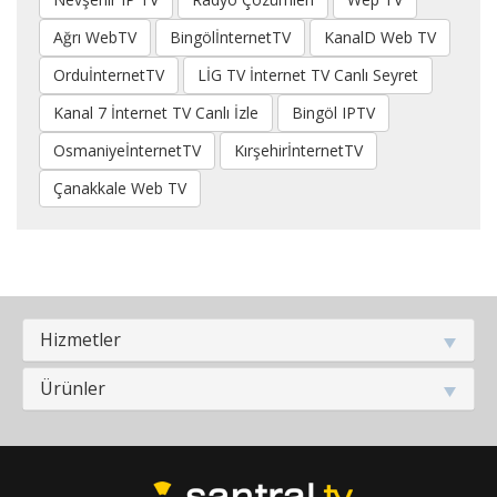
Ağrı WebTV
BingölİnternetTV
KanalD Web TV
OrduİnternetTV
LİG TV İnternet TV Canlı Seyret
Kanal 7 İnternet TV Canlı İzle
Bingöl IPTV
OsmaniyeİnternetTV
KırşehirİnternetTV
Çanakkale Web TV
Hizmetler
Ürünler