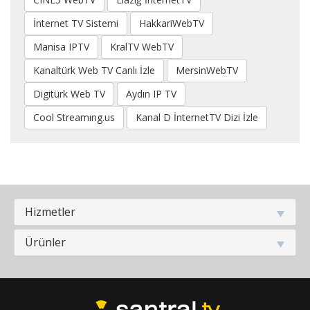
İnternet TV Sistemi
HakkariWebTV
Manisa IPTV
KralTV WebTV
Kanaltürk Web TV Canlı İzle
MersinWebTV
Digitürk Web TV
Aydın IP TV
Cool Streamıng.us
Kanal D İnternetTV Dizi İzle
Hizmetler
Ürünler