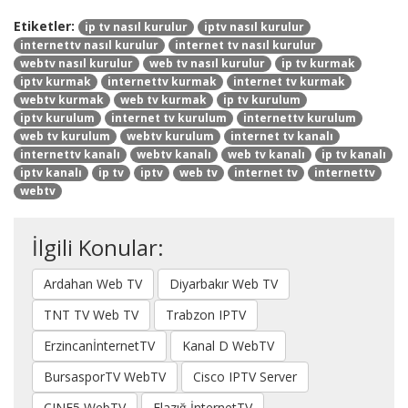
Etiketler:
ip tv nasıl kurulur
iptv nasıl kurulur
internettv nasıl kurulur
internet tv nasıl kurulur
webtv nasıl kurulur
web tv nasıl kurulur
ip tv kurmak
iptv kurmak
internettv kurmak
internet tv kurmak
webtv kurmak
web tv kurmak
ip tv kurulum
iptv kurulum
internet tv kurulum
internettv kurulum
web tv kurulum
webtv kurulum
internet tv kanalı
internettv kanalı
webtv kanalı
web tv kanalı
ip tv kanalı
iptv kanalı
ip tv
iptv
web tv
internet tv
internettv
webtv
İlgili Konular:
Ardahan Web TV
Diyarbakır Web TV
TNT TV Web TV
Trabzon IPTV
ErzincanİnternetTV
Kanal D WebTV
BursasporTV WebTV
Cisco IPTV Server
CINE5 WebTV
Elazığ İnternetTV