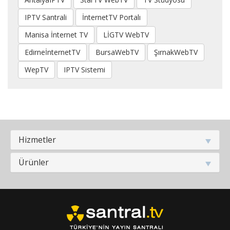
IPTV Santrali
İnternetTV Portalı
Manisa İnternet TV
LİGTV WebTV
EdirneİnternetTV
BursaWebTV
ŞırnakWebTV
WepTV
IPTV Sistemi
Hizmetler
Ürünler