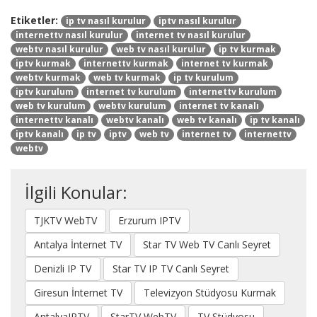
Etiketler:
ip tv nasıl kurulur
iptv nasıl kurulur
internettv nasıl kurulur
internet tv nasıl kurulur
webtv nasıl kurulur
web tv nasıl kurulur
ip tv kurmak
iptv kurmak
internettv kurmak
internet tv kurmak
webtv kurmak
web tv kurmak
ip tv kurulum
iptv kurulum
internet tv kurulum
internettv kurulum
web tv kurulum
webtv kurulum
internet tv kanalı
internettv kanalı
webtv kanalı
web tv kanalı
ip tv kanalı
iptv kanalı
ip tv
iptv
web tv
internet tv
internettv
webtv
İlgili Konular:
TJKTV WebTV
Erzurum IPTV
Antalya İnternet TV
Star TV Web TV Canlı Seyret
Denizli IP TV
Star TV IP TV Canlı Seyret
Giresun İnternet TV
Televizyon Stüdyosu Kurmak
AntalyaIPTV
StarTV WebTV
TV Stüdyosu