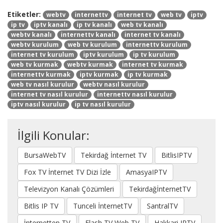
Etiketler:
webtv
internettv
internet tv
web tv
iptv
ip tv
iptv kanalı
ip tv kanalı
web tv kanalı
webtv kanalı
internettv kanalı
internet tv kanalı
webtv kurulum
web tv kurulum
internettv kurulum
internet tv kurulum
iptv kurulum
ip tv kurulum
web tv kurmak
webtv kurmak
internet tv kurmak
internettv kurmak
iptv kurmak
ip tv kurmak
web tv nasıl kurulur
webtv nasıl kurulur
internet tv nasıl kurulur
internettv nasıl kurulur
iptv nasıl kurulur
ip tv nasıl kurulur
İlgili Konular:
BursaWebTV
Tekirdağ İnternet TV
BitlisIPTV
Fox TV İnternet TV Dizi İzle
AmasyaIPTV
Televizyon Kanalı Çözümleri
TekirdağİnternetTV
Bitlis IP TV
Tunceli İnternetTV
SantralTV
İnternetten TV
Flash TV Web TV
Hakkari IPTV