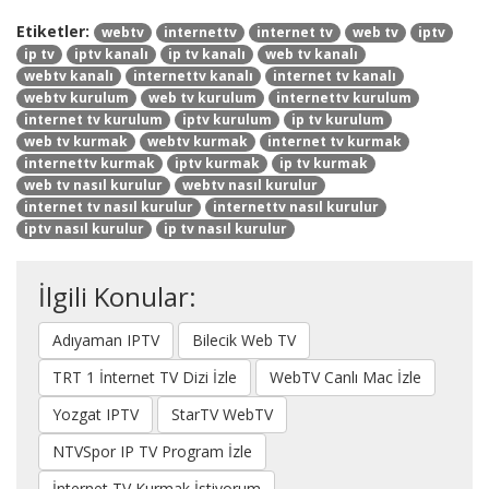
Etiketler:
webtv
internettv
internet tv
web tv
iptv
ip tv
iptv kanalı
ip tv kanalı
web tv kanalı
webtv kanalı
internettv kanalı
internet tv kanalı
webtv kurulum
web tv kurulum
internettv kurulum
internet tv kurulum
iptv kurulum
ip tv kurulum
web tv kurmak
webtv kurmak
internet tv kurmak
internettv kurmak
iptv kurmak
ip tv kurmak
web tv nasıl kurulur
webtv nasıl kurulur
internet tv nasıl kurulur
internettv nasıl kurulur
iptv nasıl kurulur
ip tv nasıl kurulur
İlgili Konular:
Adıyaman IPTV
Bilecik Web TV
TRT 1 İnternet TV Dizi İzle
WebTV Canlı Mac İzle
Yozgat IPTV
StarTV WebTV
NTVSpor IP TV Program İzle
İnternet TV Kurmak İstiyorum