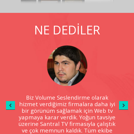
NE DEDİLER
Biz Volume Seslendirme olarak
Gel
hay
hizmet verdiğimiz firmalara daha iyi
hi
bir görünüm sağlamak için Web tv
yapmaya karar verdik. Yoğun tavsiye
ara
üzerine Santral TV firmasıyla çalıştık
tek
yap
ve çok memnun kaldık. Tüm ekibe